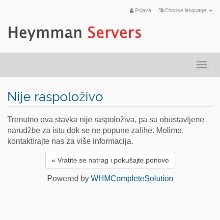
Prijava
Choose language
Togg
navi
Nije raspoloživo
Trenutno ova stavka nije raspoloživa, pa su obustavljene
narudžbe za istu dok se ne popune zalihe. Molimo,
kontaktirajte nas za više informacija.
« Vratite se natrag i pokušajte ponovo
Powered by
WHMCompleteSolution