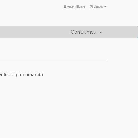
Autentificare
Limba
Contul meu
ventuală precomandă.