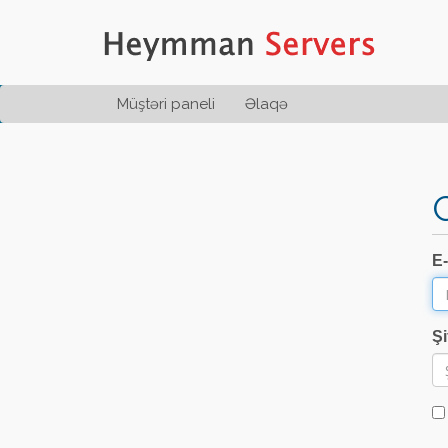
Müştəri paneli
Əlaqə
E
Şi