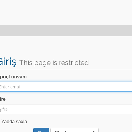
Giriş
This page is restricted
-poçt ünvanı
frə
Yadda saxla