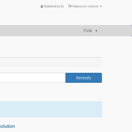
Bejelentkezés
Válasszon nyelvet
Fiók
lution