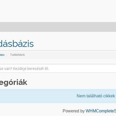
dásbázis
apu
Tudásbázis
egóriák
Nem található cikkek
Powered by
WHMCompleteSo