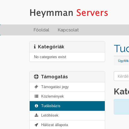
Főoldal
Kapcsolat
Tu
Kategóriák
No categories exist
Ügyfélk
Támogatás
Támogatási jegy
Kat
Közlemények
Tudásbázis
Letöltések
Hálózat állapota